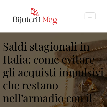
Saldi stagionali in
Italia: come evitare
gli acquisti impulsivi
che restano
nell’armadio con il