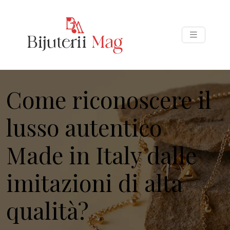
Come riconoscere il
lusso autentico
Made in Italy dalle
imitazioni di alta
qualità?