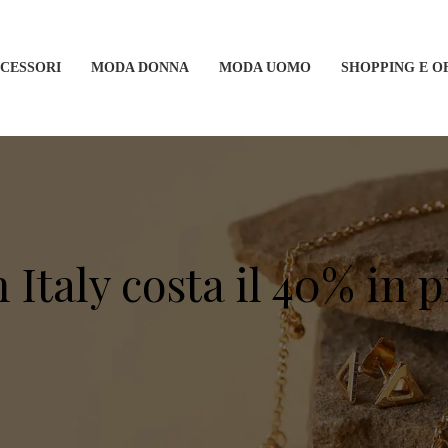
CCESSORI
MODA DONNA
MODA UOMO
SHOPPING E O
Italy costa il 40% in più