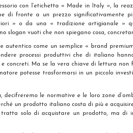
sorio con l’etichetta « Made in Italy », la reaz
ne di fronte a un prezzo significativamente pi
gliori » o da una « tradizione artigianale » q
no slogan vuoti che non spiegano cosa, concret
valore autentico come un semplice « brand premium 
ndere processi produttivi che di italiano hanno
i e concreti. Ma se la vera chiave di lettura non
atore potesse trasformarsi in un piccolo investig
à, decifreremo le normative e le loro zone d’om
e perché un prodotto italiano costa di più e acq
si tratta solo di acquistare un prodotto, ma di