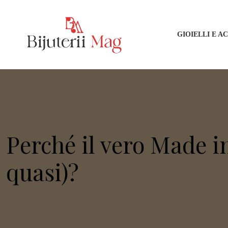
GIOIELLI E A
Perché il vero Made in 
quasi)?